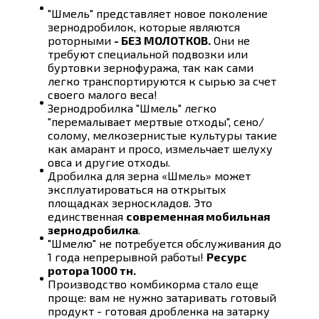
"Шмель" представляет новое поколение
зернодробилок, которые являются
роторными
- БЕЗ МОЛОТКОВ.
Они не
требуют специальной подвозки или
буртовки зернофуража, так как сами
легко транспортируются к сырью за счет
своего малого веса!
Зернодробилка "Шмель" легко
"перемалывает мертвые отходы", сено/
солому, мелкозернистые культуры такие
как амарант и просо, измельчает шелуху
овса и другие отходы.
Дробилка для зерна «Шмель» может
эксплуатироваться на открытых
площадках зерноскладов. Это
единственная
современная мобильная
зернодробилка
.
"Шмелю" не потребуется обслуживания до
1 года непрерывной работы!
Ресурс
ротора 1000 тн.
Производство комбикорма стало еще
проще: вам не нужно затаривать готовый
продукт - готовая дробленка на затарку