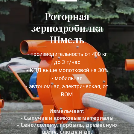
Роторная
зернодробилка
Шмель
- производительность от 400 кг
до 3 т/час
- КПД выше молотковой на 30%
- мобильная
- автономная, электрическая, от
ВОМ
Измельчает:
- Сыпучие и комковые материалы
- Сено/солому, горбыль, древесную
щепу, слюду и др.