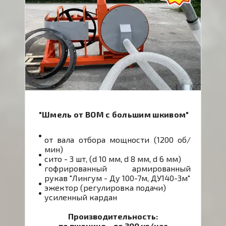
"Шмель от ВОМ с большим шкивом"
от вала отбора мощности (1200 об/
мин)
сито - 3 шт, (d 10 мм, d 8 мм, d 6 мм)
гофрированный армированный
рукав "Лингум - Ду 100-7м, ДУ140-3м"
эжектор (регулировка подачи)
усиленный кардан
Производительность:
по пшенице - до 300 кг/час