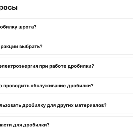
просы
робилку шрота?
фракции выбрать?
электроэнергия при работе дробилки?
но проводить обслуживание дробилки?
льзовать дробилку для других материалов?
части для дробилки?