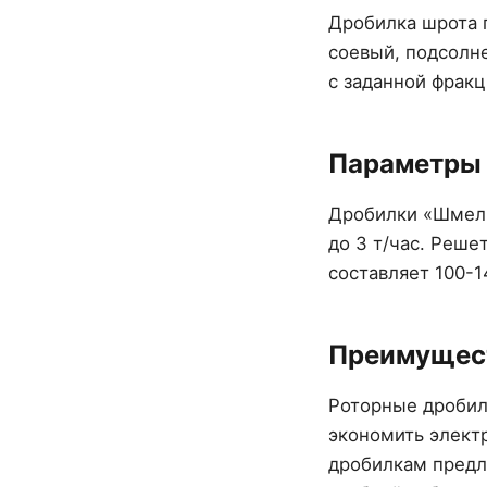
Дробилка шрота п
соевый, подсолн
с заданной фракц
Параметры
Дробилки «Шмель
до 3 т/час. Реше
составляет 100-1
Преимущест
Роторные дробил
экономить элект
дробилкам предл