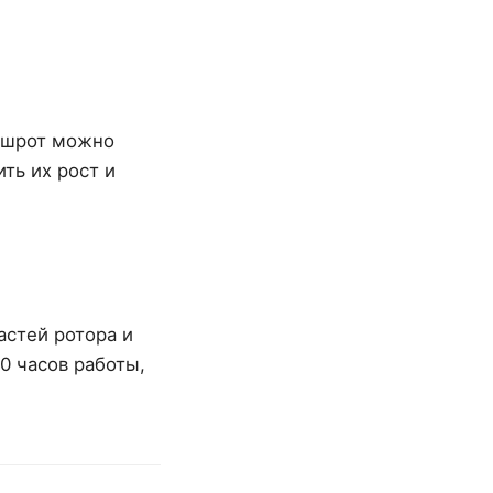
й шрот можно
ть их рост и
астей ротора и
0 часов работы,