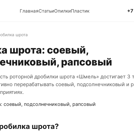
+7
Главная
Статьи
Опилки
Пластик
робилка шрота
а шрота: соевый,
ечниковый, рапсовый
сть роторной дробилки шрота «Шмель» достигает 3 т
тивно перерабатывать соевый, подсолнечниковый и 
приятиях.
дробилка шрота?