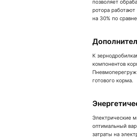
позволяет обраб
ротора работают 
на 30% по сравн
Дополните
К зернодробилка
компонентов корм
Пневмоперегружа
готового корма.
Энергетиче
Электрические мо
оптимальный вар
затраты на элект