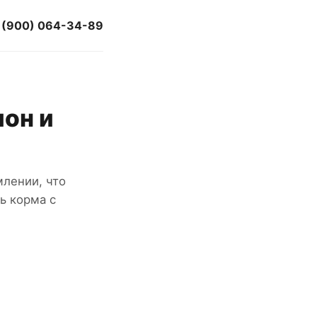
 (900) 064-34-89
он и
лении, что
ь корма с