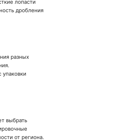
сткие лопасти
вность дробления
ния разных
ния.
 упаковки
ет выбрать
тировочные
ости от региона.