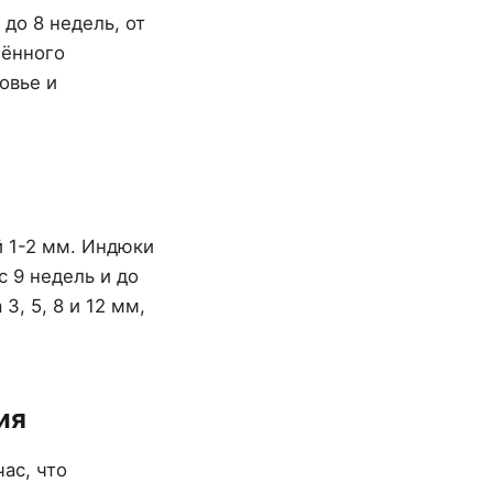
 до 8 недель, от
лённого
овье и
й 1-2 мм. Индюки
с 9 недель и до
, 5, 8 и 12 мм,
ия
ас, что